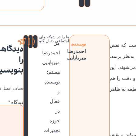
ما را در شبکه های
اجتماعی دنبال کنید
من
نویسنده:
است که نقش
دیدگاهت
احمدرضا
احمدرضا
 به‌نظر برسد،
را
میربابایی
میربابایی
ی‌شوند. این
بنویسی
هستم؛
 و دقت را هم
نویسنده
نشانی ایمیل ش
قطعه به ظاهر
و
فعال
دیدگاه
*
در
حوزه
تجهیزات
ی‌کند و نقش