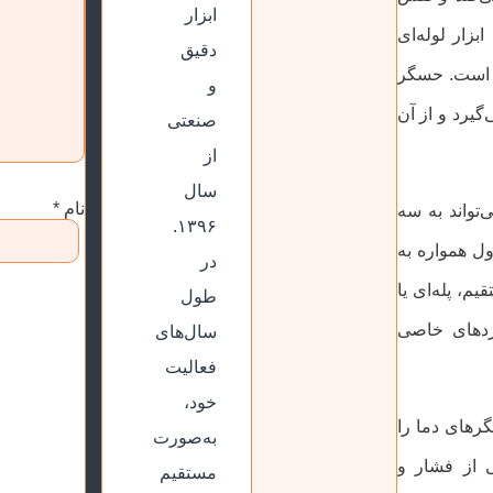
ابزار
بزار لوله‌ای
دقیق
س است. حسگر
و
گیرد و از آن
صنعتی
از
سال
نام
*
تواند به سه
۱۳۹۶.
ل همواره به
در
م، پله‌ای یا
طول
ردهای خاصی
سال‌های
فعالیت
خود،
رهای دما را
به‌صورت
ی از فشار و
مستقیم