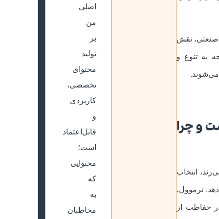
اصلی
من
بر
 صنعتی، نقش
تولید
ه به تنوع و
محتوای
می‌شوند.
تخصصی،
کاربردی
و
ت و چرا
قابل‌اعتماد
است؛
محتوایی
‌زند، انتخاب
که
دهد. ترموول،
به
در حفاظت از
مخاطبان