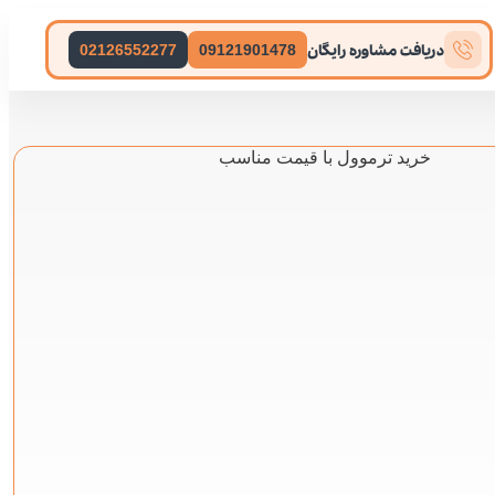
دریافت مشاوره رایگان
02126552277
09121901478