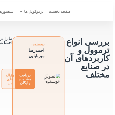
صفحه نخست
ترموکوپل ها
سنسورها
ما را د
بررسی انواع
اجتماعی 
نویسنده:
ترموول و
احمدرضا
میربابایی
کاربردهای آن
در صنایع
مختلف
دریافت
مقاله
مشاوره
های
رایگان
من