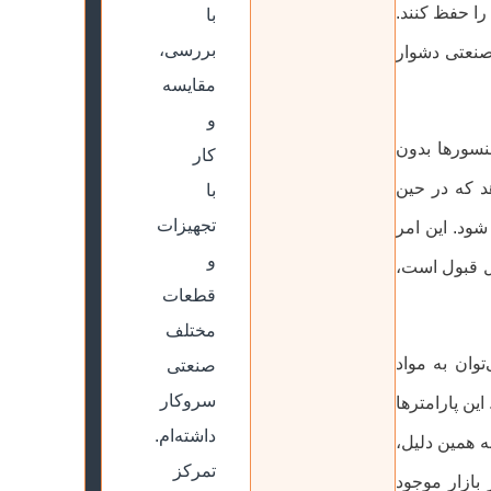
را حفظ کنند.
با
بررسی،
صنعتی دشوار
مقایسه
و
سنسورها بدون
کار
هد که در حین
با
تجهیزات
ود. این امر
و
بل قبول است،
قطعات
مختلف
وان به مواد
صنعتی
سروکار
این پارامترها
داشته‌ام.
ه همین دلیل،
تمرکز
بازار موجود